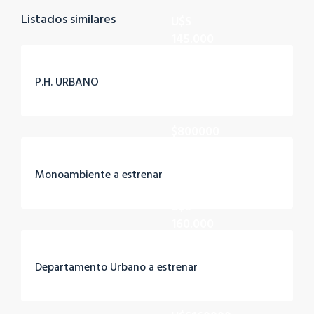
Listados similares
U$S
145.000
P.H. URBANO
$800000
Monoambiente a estrenar
U$S
160.000
Departamento Urbano a estrenar